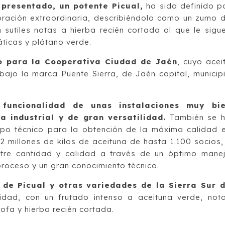
 presentado, un potente Picual,
ha sido definido p
oración extraordinaria, describiéndolo como un zumo 
 sutiles notas a hierba recién cortada al que le sigu
ticas y plátano verde.
do para la Cooperativa Ciudad de Jaén
, cuyo acei
 bajo la marca Puente Sierra, de Jaén capital, municip
funcionalidad de unas instalaciones muy bi
 industrial y de gran versatilidad.
También se 
ipo técnico para la obtención de la máxima calidad 
 millones de kilos de aceituna de hasta 1.100 socios,
ntre cantidad y calidad a través de un óptimo mane
proceso y un gran conocimiento técnico.
 de Picual y otras variedades de la Sierra Sur 
idad, con un frutado intenso a aceituna verde, not
ofa y hierba recién cortada.