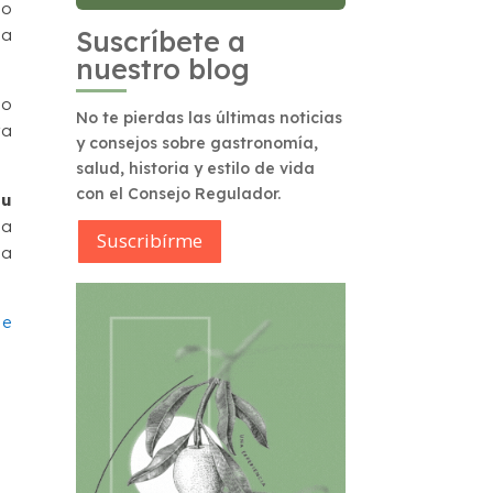
do
la
Suscríbete a
nuestro blog
to
No te pierdas las últimas noticias
ra
y consejos sobre gastronomía,
salud, historia y estilo de vida
con el Consejo Regulador.
su
na
Suscribírme
la
de