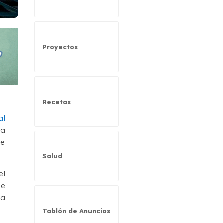
Proyectos
Recetas
al
ra
de
Salud
el
te
la
Tablón de Anuncios