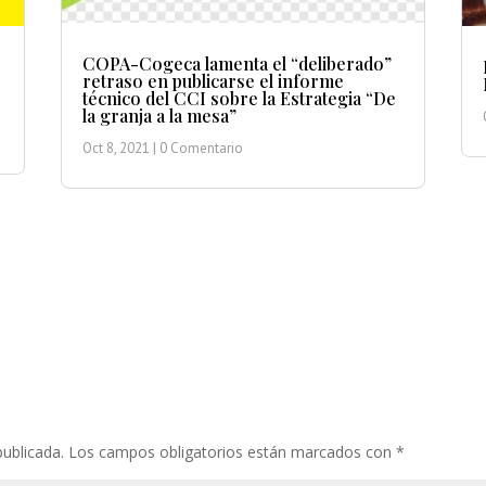
COPA-Cogeca lamenta el “deliberado”
retraso en publicarse el informe
técnico del CCI sobre la Estrategia “De
la granja a la mesa”
Oct 8, 2021
| 0 Comentario
publicada.
Los campos obligatorios están marcados con
*