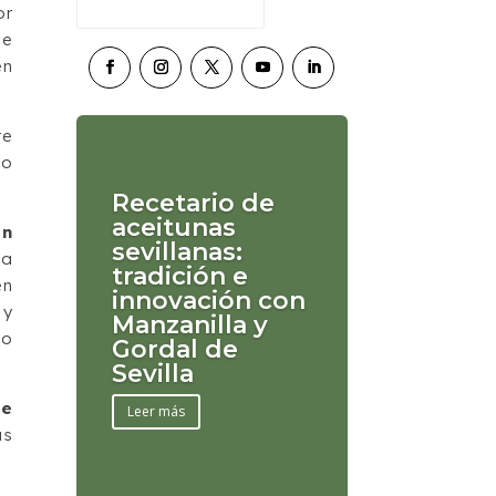
or
de
en
te
io
Recetario de
aceitunas
en
sevillanas:
ha
tradición e
en
innovación con
 y
Manzanilla y
jo
Gordal de
Sevilla
de
Leer más
as