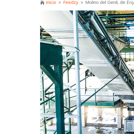
Inicio
Feedzy
Molino del Genil, de Éc

9
9