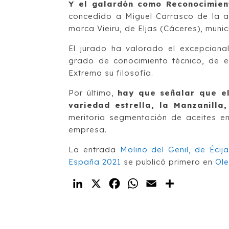
Y el galardón como Reconocimien
concedido a Miguel Carrasco de la al
marca Vieiru, de Eljas (Cáceres), muni
El jurado ha valorado el excepciona
grado de conocimiento técnico, de e
Extrema su filosofía.
Por último,
hay que señalar que el
variedad estrella, la Manzanilla,
meritoria segmentación de aceites en
empresa.
La entrada
Molino del Genil, de Éci
España 2021
se publicó primero en
Ole
LinkedIn
X
Facebook
WhatsApp
Email
Compartir