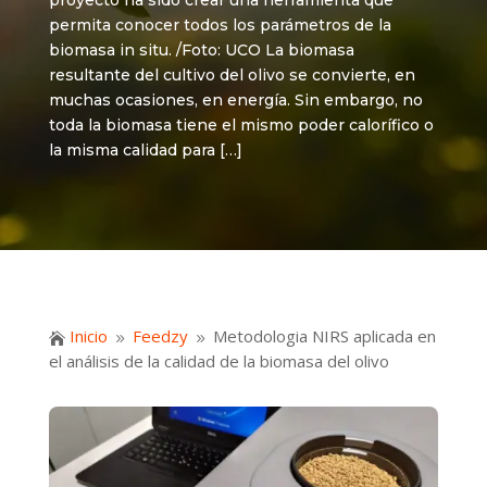
proyecto ha sido crear una herramienta que
permita conocer todos los parámetros de la
biomasa in situ. /Foto: UCO La biomasa
resultante del cultivo del olivo se convierte, en
muchas ocasiones, en energía. Sin embargo, no
toda la biomasa tiene el mismo poder calorífico o
la misma calidad para […]
Inicio
Feedzy
Metodologia NIRS aplicada en

9
9
el análisis de la calidad de la biomasa del olivo