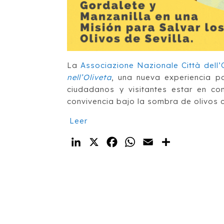
La
Associazione Nazionale Città dell’
nell’Oliveta
, una nueva experiencia pa
ciudadanos y visitantes estar en con
convivencia bajo la sombra de olivos 
Leer
LinkedIn
X
Facebook
WhatsApp
Email
Compartir