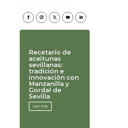
Recetario de
aceitunas
sevillanas:
tradición e
innovación con
Manzanilla y
Gordal de
Sevilla
Leer más