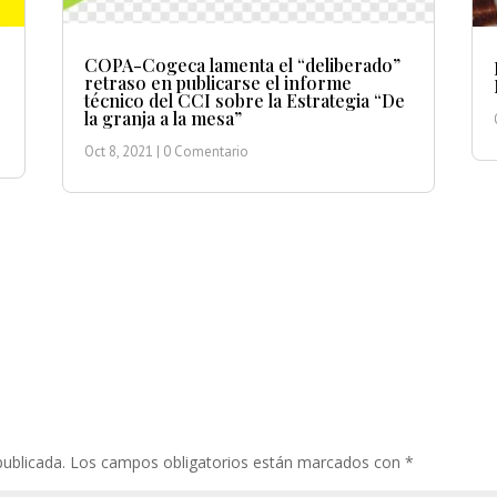
COPA-Cogeca lamenta el “deliberado”
retraso en publicarse el informe
técnico del CCI sobre la Estrategia “De
la granja a la mesa”
Oct 8, 2021
| 0 Comentario
publicada.
Los campos obligatorios están marcados con
*