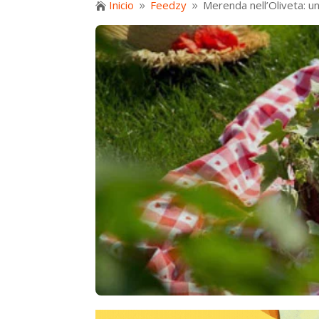
Inicio
Feedzy
Merenda nell’Oliveta: u

9
9