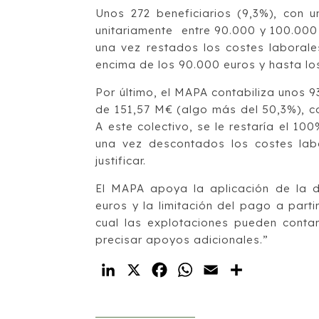
Unos 272 beneficiarios (9,3%), con u
unitariamente entre 90.000 y 100.000 
una vez restados los costes laborale
encima de los 90.000 euros y hasta l
Por último, el MAPA contabiliza unos 9
de 151,57 M€ (algo más del 50,3%), co
A este colectivo, se le restaría el 1
una vez descontados los costes lab
justificar.
El MAPA apoya la aplicación de la d
euros y la limitación del pago a parti
cual las explotaciones pueden conta
precisar apoyos adicionales.”
LinkedIn
X
Facebook
WhatsApp
Email
Compartir