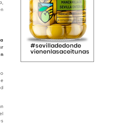
a,
en
ía
ar
on
no
de
ad
an
el
es