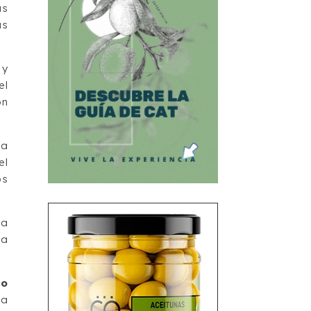
as
as
 y
el
ón
da
el
os
la
la
vo
 a