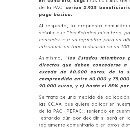
En concreto, seg
ún los cálculos de
de la PAC,
serían 2.928 beneficiar
pago básico.
Al respecto, la propuesta comunitar
señala que “
los Estados miembros pod
concederse a un agricultor para un añ
introducir un tope reducirán en un 100
Asimismo, “
los Estados miembros p
directos que deben concederse a 
exceda de 60.000 euros, de la s
comprendido entre 60.000 y 75.000 
90.000 euros, y c) hasta el 85% por
Se trata de una medida de aplicación
las CC.AA. que quiere aplicar en nues
de la PAC (PEPAC), teniendo en cuent
estando aún por decidir si será en 
reglamento comunitario o en otros dist