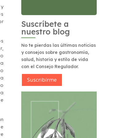
 y
es
or
Suscríbete a
nuestro blog
os
No te pierdas las últimas noticias
r,
y consejos sobre gastronomía,
to
salud, historia y estilo de vida
la
con el Consejo Regulador.
no
da
Suscribírme
co
la
de
un
de
te