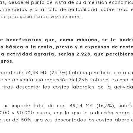
s, desde el punto de vista de su dimensión económic
s mercados y a la falta de rentabilidad, sobre todo 
 de producción cada vez menores.
e beneficiarios que, como máximo, se le podr
a básica a la renta, previo y a expensas de rest
la actividad agraria, serían 2.928, que percibier
euros.
 importe de 74,48 M€ (24,7%) habrían percibido cada u
ue se aplicaría una reducción del 25% sobre el exceso 
 tras descontar los costes laborales de la activid
n un importe total de casi 49,14 M€ (16,3%), habrí
.000 y 90.000 euros, con lo que la reducción sobre 
a ser del 50%, una vez descontados los costes laboral