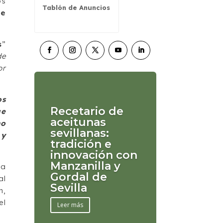
os
Tablón de Anuncios
de
s
”
de
or
os
Recetario de
ue
aceitunas
mo
sevillanas:
 y
tradición e
innovación con
Manzanilla y
 a
Gordal de
al
Sevilla
n,
el
Leer más