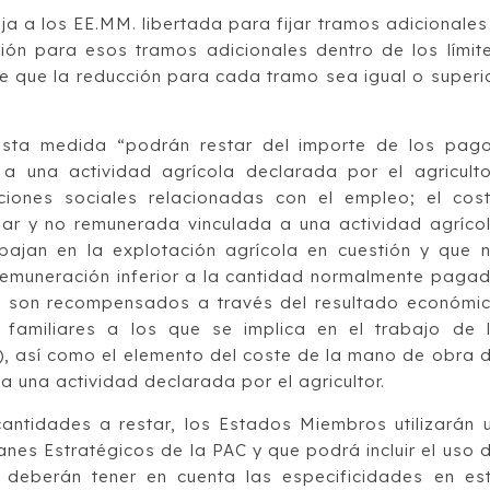
a a los EE.MM. libertada para fijar tramos adicionales
ción para esos tramos adicionales dentro de los límit
e que la reducción para cada tramo sea igual o superi
esta medida “podrán restar del importe de los pag
a una actividad agrícola declarada por el agriculto
aciones sociales relacionadas con el empleo; el cos
ar y no remunerada vinculada a una actividad agríco
bajan en la explotación agrícola en cuestión y que 
 remuneración inferior a la cantidad normalmente paga
ue son recompensados a través del resultado económi
 familiares a los que se implica en el trabajo de 
), así como el elemento del coste de la mano de obra 
a una actividad declarada por el agricultor.
cantidades a restar, los Estados Miembros utilizarán 
nes Estratégicos de la PAC y que podrá incluir el uso 
 deberán tener en cuenta las especificidades en es