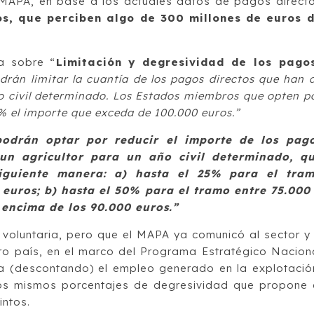
l MAPA, en base a los actuales datos de pagos direct
ios, que perciben algo de 300 millones de euros 
ia sobre “
Limitación y degresividad de los pago
rán limitar la cuantía de los pagos directos que han 
o civil determinado. Los Estados miembros que opten p
% el importe que exceda de 100.000 euros.”
odrán optar por reducir el importe de los pag
un agricultor para un año civil determinado, q
iguiente manera: a) hasta el 25% para el tra
euros; b) hasta el 50% para el tramo entre 75.000
 encima de los 90.000 euros.”
 voluntaria, pero que el MAPA ya comunicó al sector y
tro país, en el marco del Programa Estratégico Nacion
a (descontando) el empleo generado en la explotació
los mismos porcentajes de degresividad que propone 
intos.