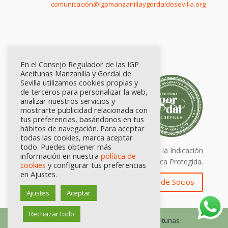
comunicación@igpmanzanillaygordaldesevilla.org
En el Consejo Regulador de las IGP
Aceitunas Manzanilla y Gordal de
Sevilla utilizamos cookies propias y
de terceros para personalizar la web,
analizar nuestros servicios y
mostrarte publicidad relacionada con
tus preferencias, basándonos en tus
hábitos de navegación. Para aceptar
todas las cookies, marca aceptar
todo. Puedes obtener más
Calidad certificada por Origen. Sellos de la Indicación
información en nuestra
política de
Geográfica Protegida.
cookies
y configurar tus preferencias
en Ajustes.
Zona de Socios
Ajustes
Aceptar
Rechazar todo
© Consejo Regulador de las IGP Aceitunas