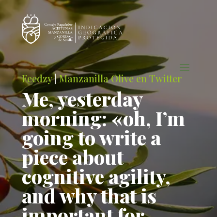
Feedzy
|
Manzanilla Olive en Twitter
Me, yesterday
morning: «oh, I’m
going to write a
piece about
cognitive agility,
and why that is
important for