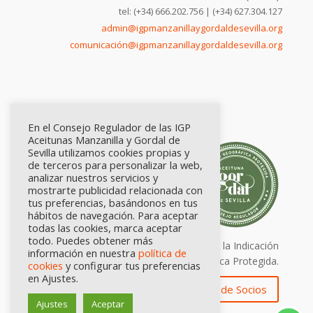
tel: (+34) 666.202.756 | (+34) 627.304.127
admin@igpmanzanillaygordaldesevilla.org
comunicación@igpmanzanillaygordaldesevilla.org
En el Consejo Regulador de las IGP
Aceitunas Manzanilla y Gordal de
Sevilla utilizamos cookies propias y
de terceros para personalizar la web,
analizar nuestros servicios y
mostrarte publicidad relacionada con
tus preferencias, basándonos en tus
hábitos de navegación. Para aceptar
todas las cookies, marca aceptar
todo. Puedes obtener más
Calidad certificada por Origen. Sellos de la Indicación
información en nuestra
política de
Geográfica Protegida.
cookies
y configurar tus preferencias
en Ajustes.
Zona de Socios
Ajustes
Aceptar