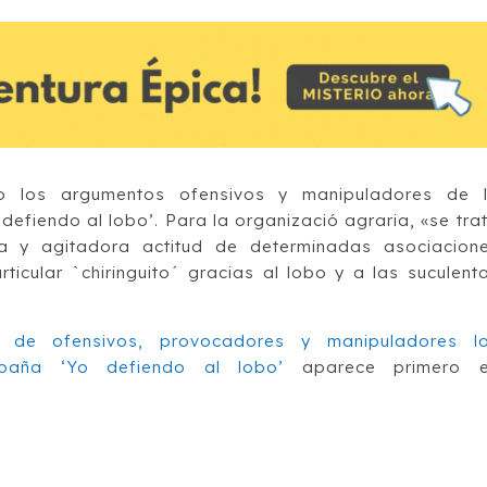
o los argumentos ofensivos y manipuladores de 
fiendo al lobo’. Para la organizació agraria, «se tra
 y agitadora actitud de determinadas asociacion
ticular `chiringuito´ gracias al lobo y a las suculent
an de ofensivos, provocadores y manipuladores l
aña ‘Yo defiendo al lobo’
aparece primero 