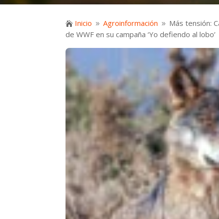
Inicio
Agroinformación
Más tensión: C

9
9
de WWF en su campaña ‘Yo defiendo al lobo’