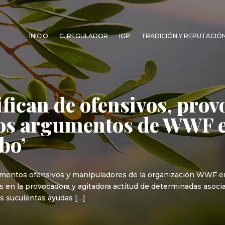
INICIO
C. REGULADOR
IGP
TRADICIÓN Y REPUTACIÓ
ifican de ofensivos, prov
os argumentos de WWF 
bo’
umentos ofensivos y manipuladores de la organización WWF en 
más en la provocadora y agitadora actitud de determinadas aso
las suculentas ayudas […]