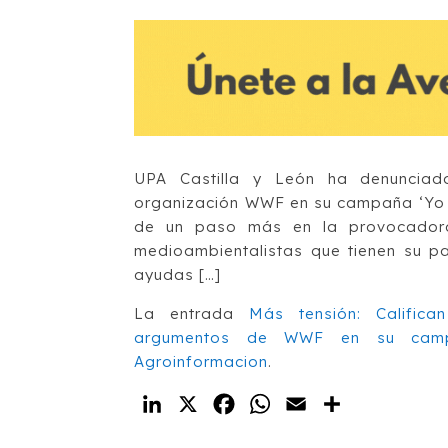
UPA Castilla y León ha denunciad
organización WWF en su campaña ‘Yo de
de un paso más en la provocadora
medioambientalistas que tienen su par
ayudas […]
La entrada
Más tensión: Calific
argumentos de WWF en su camp
Agroinformacion
.
LinkedIn
X
Facebook
WhatsApp
Email
Compartir