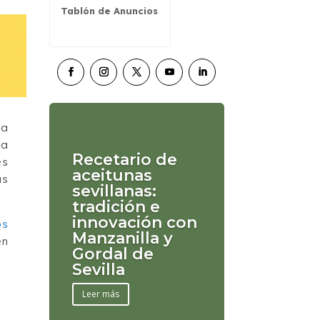
Tablón de Anuncios
la
ta
Recetario de
es
aceitunas
as
sevillanas:
tradición e
innovación con
os
Manzanilla y
en
Gordal de
Sevilla
Leer más