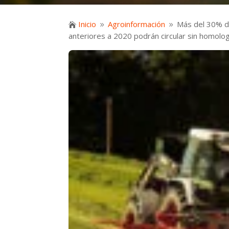
Inicio
Agroinformación
Más del 30% de

9
9
anteriores a 2020 podrán circular sin homolo