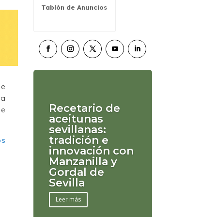
Tablón de Anuncios
de
ta
Recetario de
ue
aceitunas
sevillanas:
tradición e
os
innovación con
Manzanilla y
Gordal de
Sevilla
Leer más