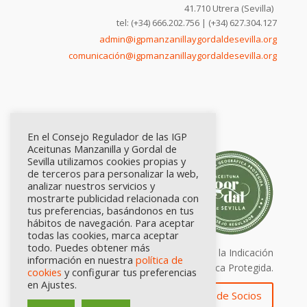
41.710 Utrera (Sevilla)
tel: (+34) 666.202.756 | (+34) 627.304.127
admin@igpmanzanillaygordaldesevilla.org
comunicación@igpmanzanillaygordaldesevilla.org
En el Consejo Regulador de las IGP
Aceitunas Manzanilla y Gordal de
Sevilla utilizamos cookies propias y
de terceros para personalizar la web,
analizar nuestros servicios y
mostrarte publicidad relacionada con
tus preferencias, basándonos en tus
hábitos de navegación. Para aceptar
todas las cookies, marca aceptar
todo. Puedes obtener más
Calidad certificada por Origen. Sellos de la Indicación
información en nuestra
política de
Geográfica Protegida.
cookies
y configurar tus preferencias
en Ajustes.
Zona de Socios