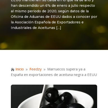
EEUU mantienen su caída en lo que va de año y
han descendido un 6% de enero a julio respecto
al mismo periodo de 2020, según datos de la
Oficina de Aduanas de EEUU dados a conocer por
la Asociación Española de Exportadores e
Industriales de Aceitunas […]
Inicio
Feedzy
Marruecos supera ya a

9
9
España en exportaciones de aceituna negra a EEUU