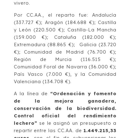
vivero.
Por CC.AA., el reparto fue: Andalucía
(337.727 €); Aragón (184.688 €); Castilla
y León (220.500 €); Castilla-La Mancha
(159.000 €); Cataluña (182.000 €);
Extremadura (88.865 €); Galicia (23.720
€); Comunidad de Madrid (76.700 €);
Región de Murcia (116.515 €);
Comunidad Foral de Navarra (36.000 €);
País Vasco (7.000 €), y la Comunidad
Valenciana (134.708 €).
A la línea de
“Ordenación y fomento
de la mejora ganadera,
conservación de la biodiversidad.
Control oficial del rendimiento
lechero”
se le asignó un presupuesto a
repartir entre las CC.AA. de
1.449.215,33
euros
, con el fin de subvencionar los