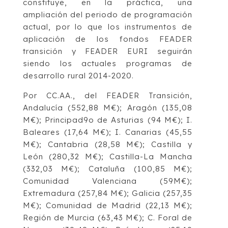
constituye, en la práctica, una
ampliación del periodo de programación
actual, por lo que los instrumentos de
aplicación de los fondos FEADER
transición y FEADER EURI seguirán
siendo los actuales programas de
desarrollo rural 2014-2020.
Por CC.AA., del FEADER Transición,
Andalucía (552,88 M€); Aragón (135,08
M€); Principad9o de Asturias (94 M€); I.
Baleares (17,64 M€); I. Canarias (45,55
M€); Cantabria (28,58 M€); Castilla y
León (280,32 M€); Castilla-La Mancha
(332,03 M€); Cataluña (100,85 M€);
Comunidad Valenciana (59M€);
Extremadura (257,84 M€); Galicia (257,35
M€); Comunidad de Madrid (22,13 M€);
Región de Murcia (63,43 M€); C. Foral de