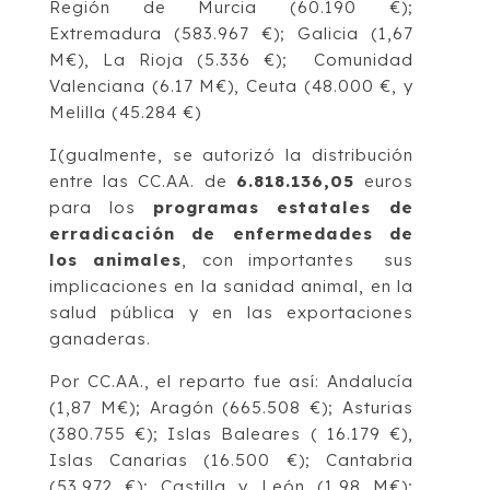
Región de Murcia (60.190 €);
Extremadura (583.967 €); Galicia (1,67
M€), La Rioja (5.336 €); Comunidad
Valenciana (6.17 M€), Ceuta (48.000 €, y
Melilla (45.284 €)
I(gualmente, se autorizó la distribución
entre las CC.AA. de
6.818.136,05
euros
para los
programas estatales de
erradicación de enfermedades de
los animales
, con importantes sus
implicaciones en la sanidad animal, en la
salud pública y en las exportaciones
ganaderas.
Por CC.AA., el reparto fue así: Andalucía
(1,87 M€); Aragón (665.508 €); Asturias
(380.755 €); Islas Baleares ( 16.179 €),
Islas Canarias (16.500 €); Cantabria
(53.972 €); Castilla y León (1,98 M€);