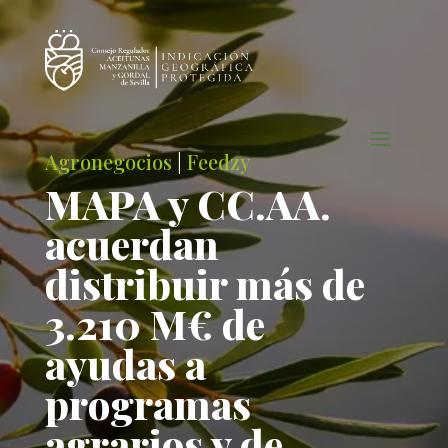
Agronegocios
|
Feedzy
MAPA y CC.AA.
acuerdan
distribuir más de
3.210 M€ de
ayudas a
programas
agrarios y de