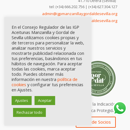
41.710 Utrera (Sevilla)
tel: (+34) 666.202.756 | (+34) 627.304.127
admin@igpmanzanillaygordaldesevilla.org
comunicación@igpmanzanillaygordaldesevilla.org
En el Consejo Regulador de las IGP
Aceitunas Manzanilla y Gordal de
Sevilla utilizamos cookies propias y
de terceros para personalizar la web,
analizar nuestros servicios y
mostrarte publicidad relacionada con
tus preferencias, basándonos en tus
hábitos de navegación. Para aceptar
todas las cookies, marca aceptar
todo. Puedes obtener más
información en nuestra
política de
cookies
y configurar tus preferencias
en Ajustes.
Ajustes
Aceptar
Calidad certificada por Origen. Sellos de la Indicación
Geográfica Protegida.
Rechazar todo
Zona de Socios