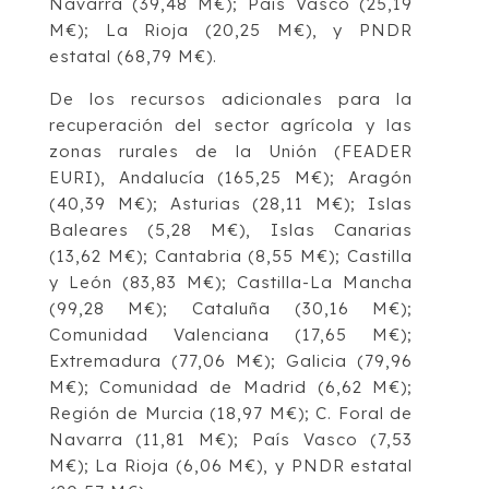
Navarra (39,48 M€); País Vasco (25,19
M€); La Rioja (20,25 M€), y PNDR
estatal (68,79 M€).
De los recursos adicionales para la
recuperación del sector agrícola y las
zonas rurales de la Unión (FEADER
EURI), Andalucía (165,25 M€); Aragón
(40,39 M€); Asturias (28,11 M€); Islas
Baleares (5,28 M€), Islas Canarias
(13,62 M€); Cantabria (8,55 M€); Castilla
y León (83,83 M€); Castilla-La Mancha
(99,28 M€); Cataluña (30,16 M€);
Comunidad Valenciana (17,65 M€);
Extremadura (77,06 M€); Galicia (79,96
M€); Comunidad de Madrid (6,62 M€);
Región de Murcia (18,97 M€); C. Foral de
Navarra (11,81 M€); País Vasco (7,53
M€); La Rioja (6,06 M€), y PNDR estatal