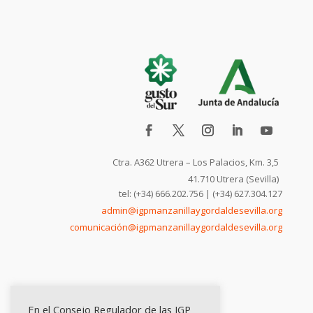
Ctra. A362 Utrera – Los Palacios, Km. 3,5
41.710 Utrera (Sevilla)
tel: (+34) 666.202.756 | (+34) 627.304.127
admin@igpmanzanillaygordaldesevilla.org
comunicación@igpmanzanillaygordaldesevilla.org
En el Consejo Regulador de las IGP