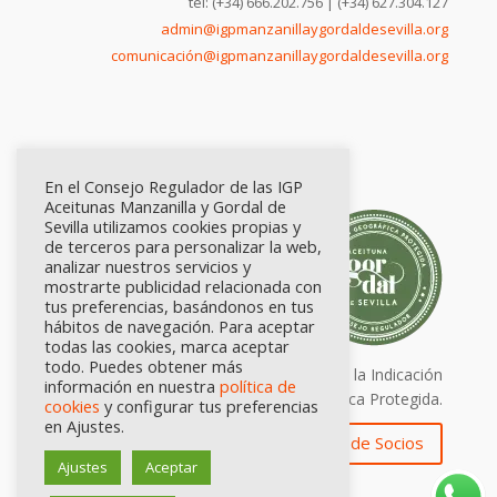
tel: (+34) 666.202.756 | (+34) 627.304.127
admin@igpmanzanillaygordaldesevilla.org
comunicación@igpmanzanillaygordaldesevilla.org
En el Consejo Regulador de las IGP
Aceitunas Manzanilla y Gordal de
Sevilla utilizamos cookies propias y
de terceros para personalizar la web,
analizar nuestros servicios y
mostrarte publicidad relacionada con
tus preferencias, basándonos en tus
hábitos de navegación. Para aceptar
todas las cookies, marca aceptar
todo. Puedes obtener más
Calidad certificada por Origen. Sellos de la Indicación
información en nuestra
política de
Geográfica Protegida.
cookies
y configurar tus preferencias
en Ajustes.
Zona de Socios
Ajustes
Aceptar