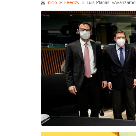
Inicio
Feedzy
Luis Planas: «Avanzamo

9
9