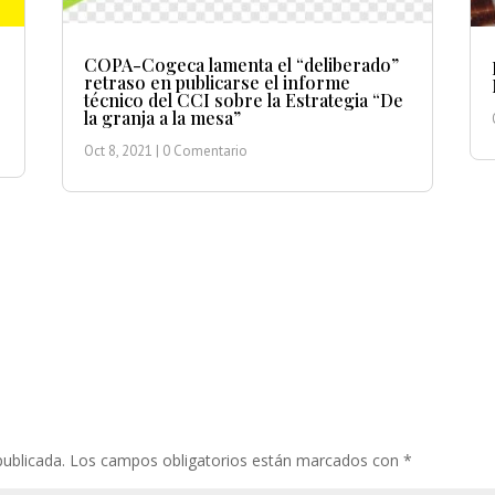
COPA-Cogeca lamenta el “deliberado”
retraso en publicarse el informe
técnico del CCI sobre la Estrategia “De
la granja a la mesa”
Oct 8, 2021
| 0 Comentario
publicada.
Los campos obligatorios están marcados con
*