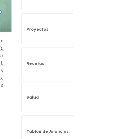
Proyectos
ón
),
ar
l,
Recetas
 y
o,
as
Salud
Tablón de Anuncios