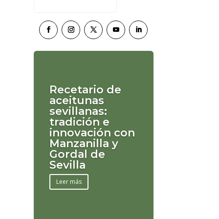
Recetario de
aceitunas
sevillanas:
tradición e
innovación con
Manzanilla y
Gordal de
Sevilla
Leer más