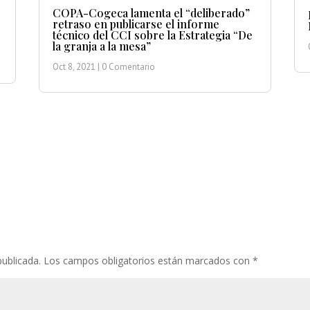
COPA-Cogeca lamenta el “deliberado”
retraso en publicarse el informe
técnico del CCI sobre la Estrategia “De
la granja a la mesa”
Oct 8, 2021
| 0 Comentario
publicada.
Los campos obligatorios están marcados con
*