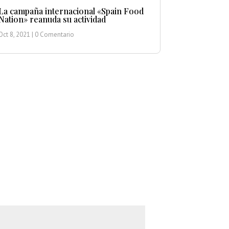
La campaña internacional «Spain Food
Nation» reanuda su actividad
Oct 8, 2021
| 0 Comentario