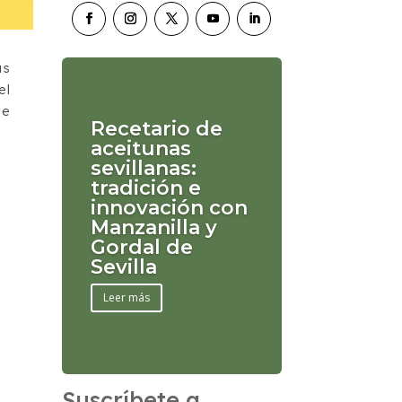
as
el
de
Recetario de
aceitunas
sevillanas:
tradición e
innovación con
Manzanilla y
Gordal de
Sevilla
Leer más
Suscríbete a