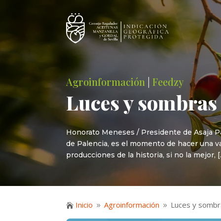
Agroinformación
|
Feedzy
Luces y sombras
Honorato Meneses / Presidente de Asaja Pa
de Palencia, es el momento de hacer una va
producciones de la historia, si no la mejor, 
Inicio
Agroinformación
Luces y sombr

9
9