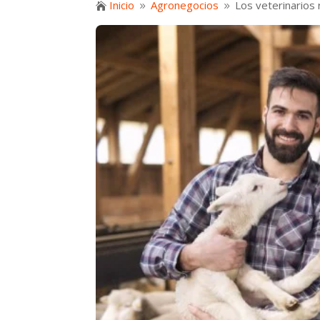
Inicio
Agronegocios
Los veterinarios 

9
9