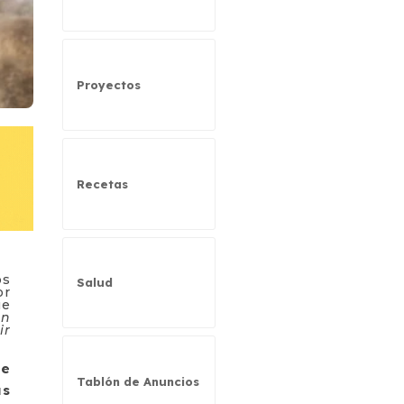
Proyectos
Recetas
os
Salud
or
ue
ón
ir
le
Tablón de Anuncios
us