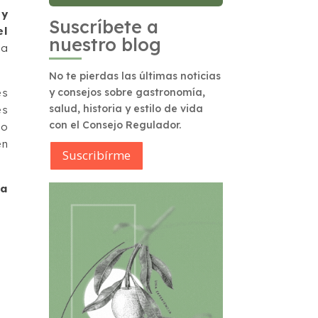
,
y
Suscríbete a
el
nuestro blog
la
No te pierdas las últimas noticias
es
y consejos sobre gastronomía,
salud, historia y estilo de vida
es
con el Consejo Regulador.
do
en
Suscribírme
la