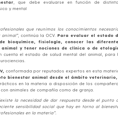
estar
, que debe evaluarse en función de distint
sico y mental
rofesionales que reunimos los conocimientos necesari
r animal”
, continúa la OCV.
Para evaluar el estado 
de bioquímica, fisiología, conocer las diferent
animal y tener nociones de clínica o de etologí
n cuenta el estado de salud mental del animal, para 
urociencias.
V,
conformada por reputados expertos en esta materi
pto bienestar animal desde el ámbito veterinario,
prácticos en la materia a disposición de los compañer
to con animales de compañía como de granja.
existe la necesidad de dar respuesta desde el punto 
reciente sensibilidad social que hay en torno al bienest
ofesionales en la materia”.