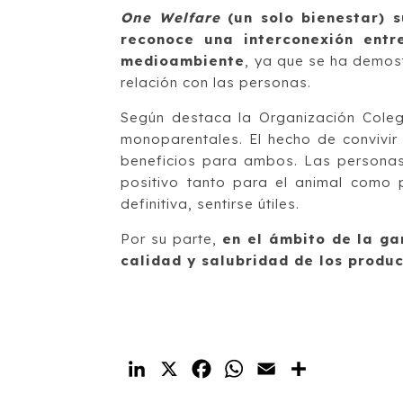
One Welfare
(un solo bienestar) 
reconoce una interconexión entr
medioambiente
, ya que se ha demost
relación con las personas.
Según destaca la Organización Colegi
monoparentales. El hecho de convivir
beneficios para ambos. Las personas 
positivo tanto para el animal como p
definitiva, sentirse útiles.
Por su parte,
en el ámbito de la gan
calidad y salubridad de los produ
LinkedIn
X
Facebook
WhatsApp
Email
Compartir