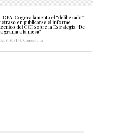
COPA-Cogeca lamenta el “deliberado”
retraso en publicarse el informe
técnico del CCI sobre la Estrategia “De
la granja a la mesa”
Oct 8, 2021
| 0 Comentario