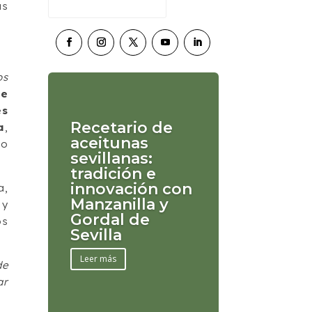
as
os
de
es
Recetario de
a
,
aceitunas
lo
sevillanas:
tradición e
innovación con
a,
Manzanilla y
y
Gordal de
os
Sevilla
Leer más
de
ar