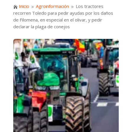
Inicio
Agroinformación
Los tractores

9
9
recorren Toledo para pedir ayudas por los daños
de Filomena, en especial en el olivar, y pedir
declarar la plaga de conejos