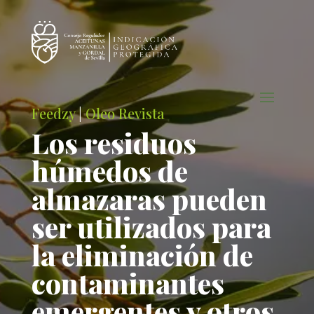
Feedzy
|
Oleo Revista
Los residuos
húmedos de
almazaras pueden
ser utilizados para
la eliminación de
contaminantes
emergentes y otros