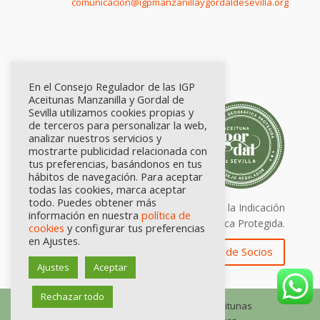
comunicación@igpmanzanillaygordaldesevilla.org
En el Consejo Regulador de las IGP
Aceitunas Manzanilla y Gordal de
Sevilla utilizamos cookies propias y
de terceros para personalizar la web,
analizar nuestros servicios y
mostrarte publicidad relacionada con
tus preferencias, basándonos en tus
hábitos de navegación. Para aceptar
todas las cookies, marca aceptar
todo. Puedes obtener más
Calidad certificada por Origen. Sellos de la Indicación
información en nuestra
política de
Geográfica Protegida.
cookies
y configurar tus preferencias
en Ajustes.
Zona de Socios
Ajustes
Aceptar
Rechazar todo
© Consejo Regulador de las IGP Aceitunas