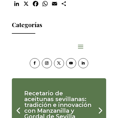
LinkedIn
X
Facebook
WhatsApp
Email
Compartir
Categorías
Recetario de
aceitunas sevillanas:
tradición e innovación
con Manzanilla y
Gordal de Sevilla