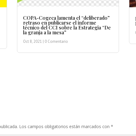
COPA-Cogeca lamenta el “deliberado”
retraso en publicarse el informe
técnico del CCI sobre la Estrategia “De
la granja a la mesa”
Oct 8, 2021
| 0 Comentario
publicada.
Los campos obligatorios están marcados con
*