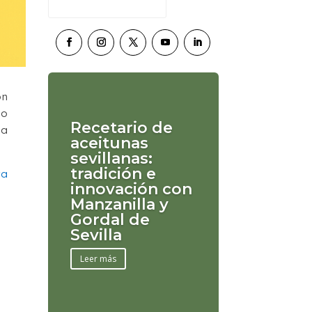
ón
so
Recetario de
ua
aceitunas
sevillanas:
tradición e
ra
innovación con
Manzanilla y
Gordal de
Sevilla
Leer más