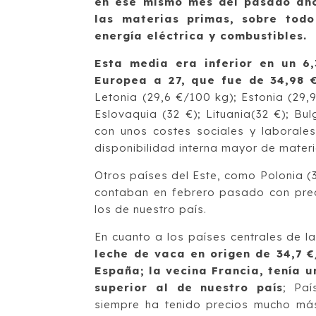
en ese mismo mes del pasado año,
las materias primas, sobre todo
energía eléctrica y combustibles.
Esta media era inferior en un 6
Europea a 27, que fue de 34,98 
Letonia (29,6 €/100 kg); Estonia (29,9
Eslovaquia (32 €); Lituania(32 €); Bu
con unos costes sociales y laborale
disponibilidad interna mayor de mater
Otros países del Este, como Polonia (3
contaban en febrero pasado con prec
los de nuestro país.
En cuanto a los países centrales de l
leche de vaca en origen de 34,7 
España; la vecina Francia, tenía u
superior al de nuestro país
; Paí
siempre ha tenido precios mucho más 