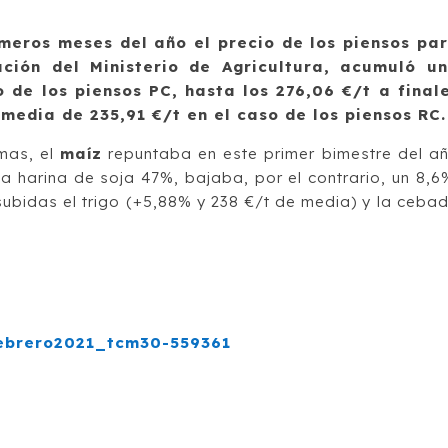
imeros meses del año el precio de los piensos pa
ción del Ministerio de Agricultura, acumuló u
 de los piensos PC, hasta los 276,06 €/t a final
media de 235,91 €/t en el caso de los piensos RC.
mas, el
maíz
repuntaba en este primer bimestre del a
a harina de soja 47%, bajaba, por el contrario, un 8,6
ubidas el trigo (+5,88% y 238 €/t de media) y la ceba
febrero2021_tcm30-559361