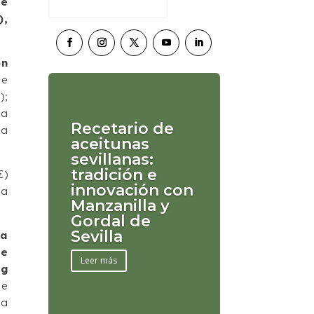
de
),
ón
de
);
ía
Recetario de
na
aceitunas
sevillanas:
tradición e
€)
innovación con
 a
Manzanilla y
Gordal de
Sevilla
la
de
Leer más
kg
ue
na