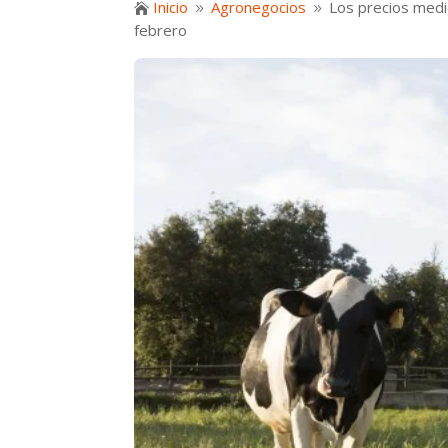
Inicio
Agronegocios
Los precios medi

9
9
febrero