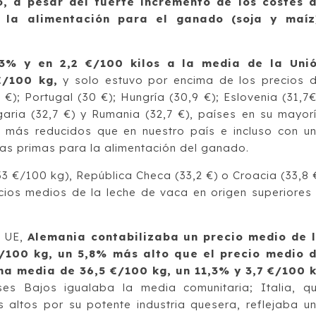
 a pesar del fuerte incremento de los costes 
 la alimentación para el ganado (soja y maíz
,3% y en 2,2 €/100 kilos a la media de la Uni
€/100 kg,
y solo estuvo por encima de los precios 
 €); Portugal (30 €); Hungría (30,9 €); Eslovenia (31,7€
lgaria (32,7 €) y Rumania (32,7 €), países en su mayor
s más reducidos que en nuestro país e incluso con u
ias primas para la alimentación del ganado.
3 €/100 kg), República Checa (33,2 €) o Croacia (33,8 
ios medios de la leche de vaca en origen superiores
a UE,
Alemania contabilizaba un precio medio de 
€/100 kg, un 5,8% más alto que el precio medio 
na media de 36,5 €/100 kg, un 11,3% y 3,7 €/100 
ses Bajos igualaba la media comunitaria; Italia, q
altos por su potente industria quesera, reflejaba u