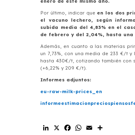
enero de este mismo año.
Por último, indicar que
en los dos pr
el vacuno lechero, según informa
subida media del 4,83% en el caso
de febrero y del 2,04%, hasta una 
Además, en cuanto a las materias pri
un 7,73%, con una media de 233 €/t y l
hasta 430€/t, cotizando también con s
(+6,22% y 209 €/t).
Informes adjuntos:
eu-raw-milk-prices_en
informeestimacionpreciospiensos
LinkedIn
X
Facebook
WhatsApp
Email
Compartir