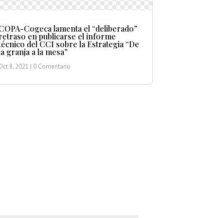
COPA-Cogeca lamenta el “deliberado”
retraso en publicarse el informe
técnico del CCI sobre la Estrategia “De
la granja a la mesa”
Oct 8, 2021
| 0 Comentario