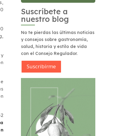
s,
00
Suscríbete a
nuestro blog
00
No te pierdas las últimas noticias
g,
y consejos sobre gastronomía,
salud, historia y estilo de vida
con el Consejo Regulador.
 y
ón
Suscribírme
de
as
en
32
da
on