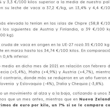
 y 3,3 €/100 kilos superior a la media de nuestro paí
én su leche de vaca a 37,2 €/kg, un 13,4% y 4,4 €/1
ás elevada lo tenían en las islas de Chipre (58,8 €/1
e los siguientes de Austria y Finlandia, a 39 €/100 k
100 kg).
e cruda de vaca en origen en la UE-27 rozó 35 €/100 kg
te en marzo hasta los 34,74 €/100 kilos. En comparaci
 0,6% inferior.
o medio en dicho mes de 2021 en relación con febrero 
ecia (+5,4%), Malta (+4,9%) y Austria (+4,7%), mientr
l contrario, donde más se redujeron en un año fueron 
lovenia y Eslovaquia (-4%), Italia y Chequia (-3,8%).
o un movimiento al alza y a la baja, cotizando a unos 
enos que un mes antes, mientras que en
Nueva Zelan
timos de euro por kilo, un 7% si se le compara c