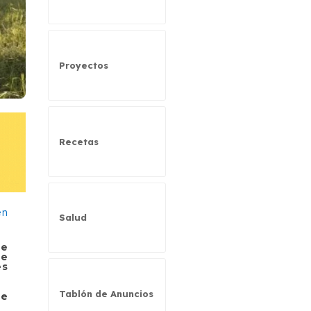
Proyectos
Recetas
Salud
he
de
es
Tablón de Anuncios
ue