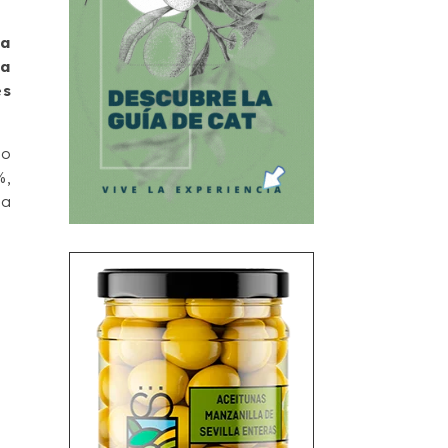
ra
na
es
ño
%,
da