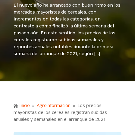
El nuevo año ha arrancado con buen ritmo en los
mercados mayoristas de cereales, con
incrementos en todas las categorías, en
contraste a cómo finalizó la última semana del
pasado año. En este sentido, los precios de los
cereales registraron subidas semanales y
repuntes anuales notables durante la primera
semana del arranque de 2021, según […]
Inicio
Agroinformación
Los precios

9
9
mayoristas de los cereales registran subidas
anuales y semanales en el arranque de 2021