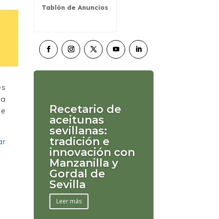
Tablón de Anuncios
es
la
Recetario de
de
aceitunas
sevillanas:
tradición e
ar
innovación con
Manzanilla y
Gordal de
Sevilla
Leer más