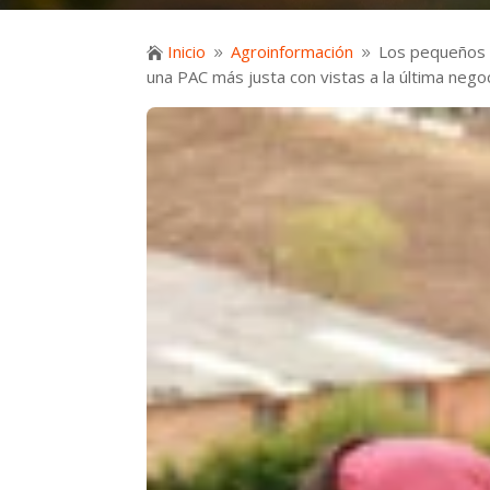
Inicio
Agroinformación
Los pequeños a

9
9
una PAC más justa con vistas a la última nego