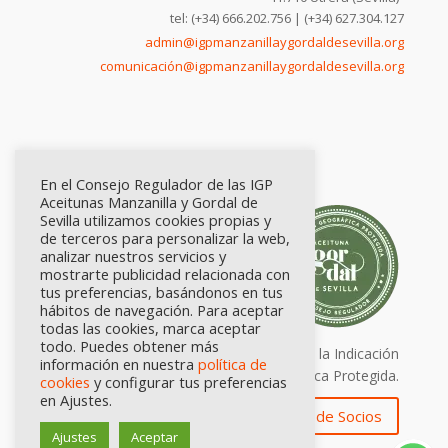
tel: (+34) 666.202.756 | (+34) 627.304.127
admin@igpmanzanillaygordaldesevilla.org
comunicación@igpmanzanillaygordaldesevilla.org
En el Consejo Regulador de las IGP
Aceitunas Manzanilla y Gordal de
Sevilla utilizamos cookies propias y
de terceros para personalizar la web,
analizar nuestros servicios y
mostrarte publicidad relacionada con
tus preferencias, basándonos en tus
hábitos de navegación. Para aceptar
todas las cookies, marca aceptar
todo. Puedes obtener más
Calidad certificada por Origen. Sellos de la Indicación
información en nuestra
política de
Geográfica Protegida.
cookies
y configurar tus preferencias
en Ajustes.
Zona de Socios
Ajustes
Aceptar