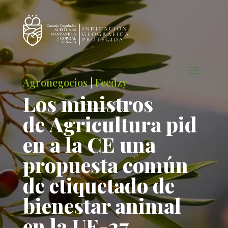
Agronegocios
|
Feedzy
Los ministros
de Agricultura pid
en a la CE una
propuesta común
de etiquetado de
bienestar animal
en la UE-27