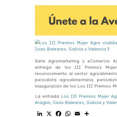
Siete Agromarketing y eComercio Ag
entrega de los III Premios Muje
reconocimiento al sector agroalimentar
periodista agroalimentaria, period
inauguración de los Los III Premios Mu
La entrada
Los III Premios Mujer Agr
Aragón, Islas Baleares, Galicia y Vale
LinkedIn
X
Facebook
WhatsApp
Email
Compartir