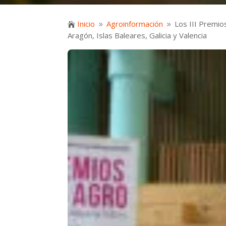
Inicio
Agroinformación
Los III Premios

9
9
Aragón, Islas Baleares, Galicia y Valencia