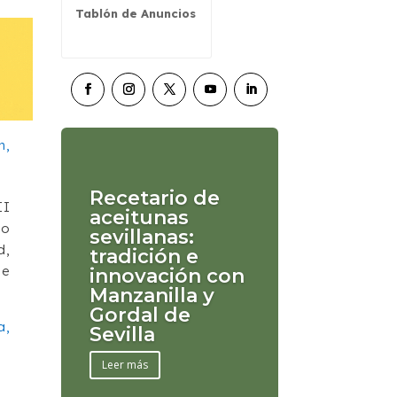
Tablón de Anuncios
Recetario de
II
aceitunas
mo
sevillanas:
d,
tradición e
de
innovación con
Manzanilla y
Gordal de
a,
Sevilla
Leer más