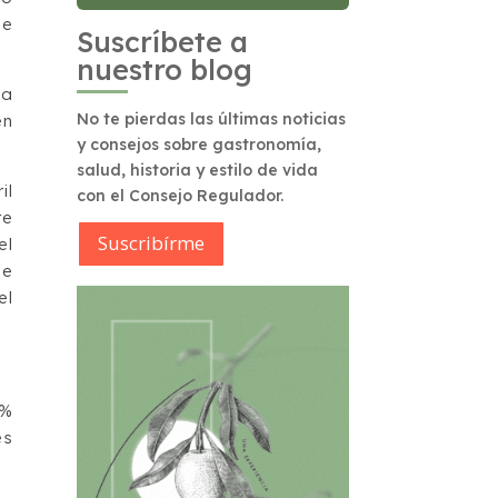
se
Suscríbete a
nuestro blog
ta
No te pierdas las últimas noticias
en
y consejos sobre gastronomía,
salud, historia y estilo de vida
il
con el Consejo Regulador.
re
Suscribírme
el
de
el
2%
es