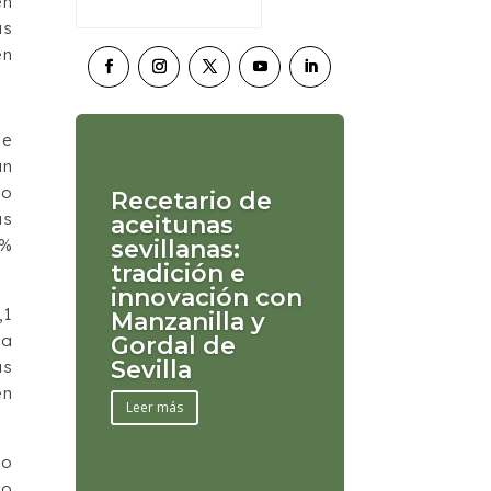
en
as
en
de
ún
do
Recetario de
as
aceitunas
sevillanas:
7%
tradición e
innovación con
,1
Manzanilla y
da
Gordal de
Sevilla
as
en
Leer más
lo
ro