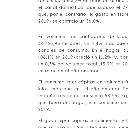
descenso del 3,2% en relación al año a
el canal doméstico, que supuso el 77
que, por el contrario, el gasto en Ho
2019) se contrajo un 36,8%.
En volumen, las cantidades de kilo
34.766,95 millones, un 4,4% más que 
canales de consumo. En el hogar, q
(86,1% en 2019) creció un 11,2% y, por
un 8,3% del volumen total (13,9% en 2
en relación al año anterior.
El consumo «per cápita» en volumen fu
kilos más que en el año anterior. P
español residente consumió 689,52 kg/
que fuera del hogar, ese consumo se
2019.
El gasto «per cápita» en alimentos y
que supuso un 7,2% y 183,8 euros men