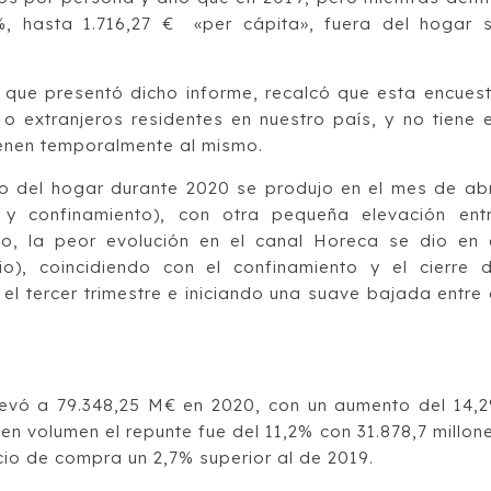
%, hasta 1.716,27 € «per cápita», fuera del hogar 
s, que presentó dicho informe, recalcó que esta encues
o extranjeros residentes en nuestro país, y no tiene 
vienen temporalmente al mismo.
o del hogar durante 2020 se produjo en el mes de abr
y confinamiento), con otra pequeña elevación ent
io, la peor evolución en el canal Horeca se dio en 
io), coincidiendo con el confinamiento y el cierre 
l tercer trimestre e iniciando una suave bajada entre 
levó a 79.348,25 M€ en 2020, con un aumento del 14,
 en volumen el repunte fue del 11,2% con 31.878,7 millon
ecio de compra un 2,7% superior al de 2019.