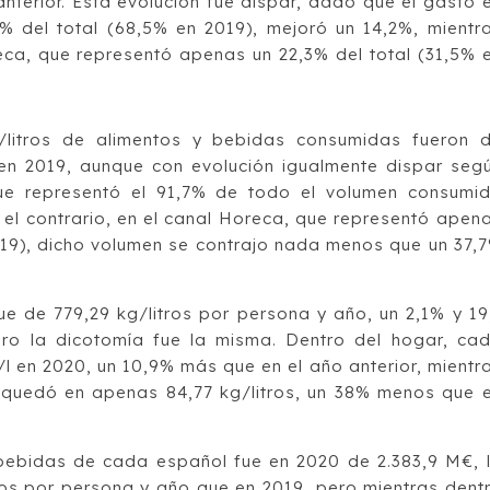
nterior. Esta evolución fue dispar, dado que el gasto 
% del total (68,5% en 2019), mejoró un 14,2%, mientr
reca, que representó apenas un 22,3% del total (31,5% 
s/litros de alimentos y bebidas consumidas fueron 
en 2019, aunque con evolución igualmente dispar seg
ue representó el 91,7% de todo el volumen consumi
 el contrario, en el canal Horeca, que representó apen
019), dicho volumen se contrajo nada menos que un 37,
e de 779,29 kg/litros por persona y año, un 2,1% y 19
ero la dicotomía fue la misma. Dentro del hogar, ca
l en 2020, un 10,9% más que en el año anterior, mientr
 quedó en apenas 84,77 kg/litros, un 38% menos que 
 bebidas de cada español fue en 2020 de 2.383,9 M€, 
os por persona y año que en 2019, pero mientras dent