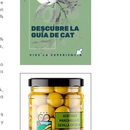
re
un
3%
8%
s,
lo
as
%,
 a
,9
 y