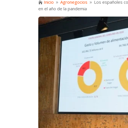
Inicio
Agronegocios
Los españoles c

9
9
en el año de la pandemia