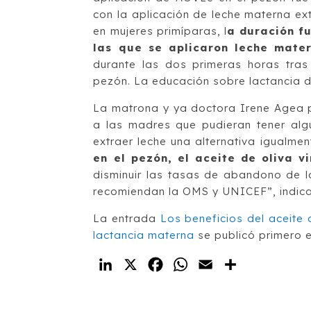
con la aplicación de leche materna ext
en mujeres primíparas, l
a duración f
las que se aplicaron leche mater
durante las dos primeras horas tras 
pezón. La educación sobre lactancia 
La matrona y ya doctora Irene Agea p
a las madres que pudieran tener al
extraer leche una alternativa igualmen
en el pezón, el aceite de oliva v
disminuir las tasas de abandono de l
recomiendan la OMS y UNICEF”, indica
La entrada
Los beneficios del aceite 
lactancia materna
se publicó primero 
LinkedIn
X
Facebook
WhatsApp
Email
Compartir