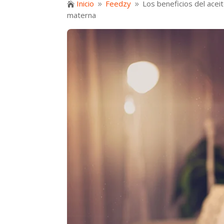
Inicio
Feedzy
Los beneficios del aceit

9
9
materna