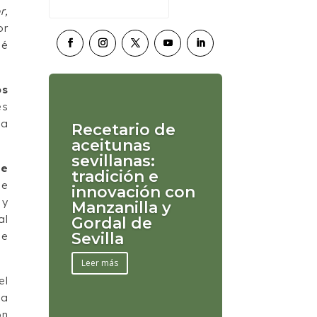
r,
or
sé
os
es
la
Recetario de
aceitunas
sevillanas:
de
tradición e
ue
innovación con
 y
Manzanilla y
al
Gordal de
de
Sevilla
Leer más
el
La
ón