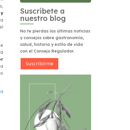
a,
Suscríbete a
 y
nuestro blog
na
el
No te pierdas las últimas noticias
y consejos sobre gastronomía,
salud, historia y estilo de vida
ce
con el Consejo Regulador.
ra
or
Suscribírme
 a
mo
la