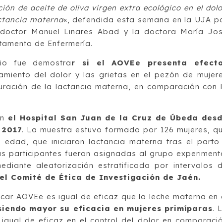
ción de aceite de oliva virgen extra ecológico en el dolo
actancia materna
«, defendida esta semana en la UJA p
 doctor Manuel Linares Abad y la doctora María Jo
tamento de Enfermería.
dio fue demostra
r si el AOVEe presenta efect
amiento del dolor y las grietas en el pezón de mujer
ración de la lactancia materna, en comparación con 
en
el Hospital San Juan de la Cruz de Úbeda des
 2017
. La muestra estuvo formada por 126 mujeres, q
 edad, que iniciaron lactancia materna tras el parto
as participantes fueron asignadas al grupo experiment
diante aleatorización estratificada por intervalos 
el Comité de Ética de Investigación de Jaén.
icar AOVEe es igual de eficaz que la leche materna en 
iendo mayor su eficacia en mujeres primíparas
. 
igual de eficaz en el control del dolor en comparaci