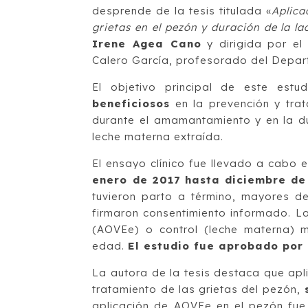
desprende de la tesis titulada «
Aplica
grietas en el pezón y duración de la l
Irene Agea Cano
y dirigida por el
Calero García, profesorado del Depar
El objetivo principal de este estu
beneficiosos
en la prevención y trat
durante el amamantamiento y en la du
leche materna extraída.
El ensayo clínico fue llevado a cabo 
enero de 2017 hasta diciembre de
tuvieron parto a término, mayores de
firmaron consentimiento informado. L
(AOVEe) o control (leche materna) me
edad.
El estudio fue aprobado por 
La autora de la tesis destaca que apl
tratamiento de las grietas del pezón,
s
aplicación de AOVEe en el pezón fue 