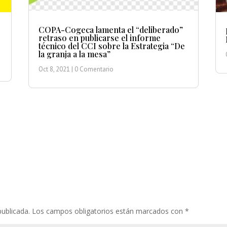
COPA-Cogeca lamenta el “deliberado”
retraso en publicarse el informe
técnico del CCI sobre la Estrategia “De
la granja a la mesa”
Oct 8, 2021
| 0 Comentario
publicada.
Los campos obligatorios están marcados con
*