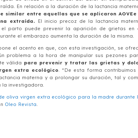
raída. En relación a la duración de la lactancia matern
ue similar entre aquellas que se aplicaron AOVEe
na extraída.
El inicio precoz de la lactancia mater
el parto puede prevenir la aparición de grietas en 
durante el embarazo aumenta la duración de la misma.
one el acento en que, con esta investigación, se ofre
gún problema a la hora de manipular sus pezones pa
te válida
para prevenir y tratar las grietas y dol
irgen extra ecológico
. “De esta forma contribuimos
actancia materna y a prolongar su duración, tal y co
 la investigadora.
de oliva virgen extra ecológico para la madre durante 
en
Oleo Revista
.