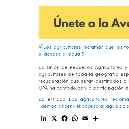
La Unión de Pequeños Agricultores y
agricultores de toda la geografía espa
recuperación que serán destinados a l
UPA ha contado con la participación d
La entrada
Los agricultores reclam
«democraticen» el acceso al agua
apar
LinkedIn
X
Facebook
WhatsApp
Email
Compartir