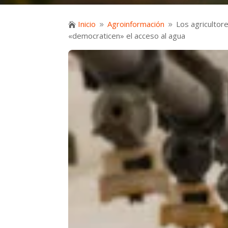
Inicio
Agroinformación
Los agricultor

9
9
«democraticen» el acceso al agua