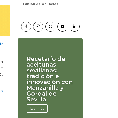
Tablón de Anuncios
Recetario de
on
aceitunas
de
sevillanas:
o,
tradición e
innovación con
Manzanilla y
ío
Gordal de
Sevilla
Leer más