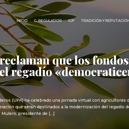
INICIO
C. REGULADOR
IGP
TRADICIÓN Y REPUTACIÓ
 reclaman que los fondos
l regadío «democraticen
os (UPA) ha celebrado una jornada virtual con agricultores de
eración que serán destinados a la modernización del regadío d
z Mulero, presidente de […]