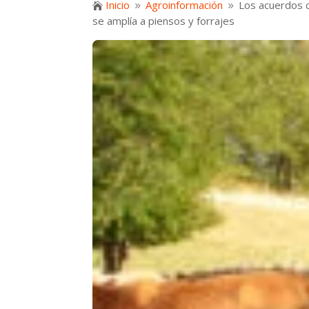
Inicio
Agroinformación
Los acuerdos c

9
9
se amplía a piensos y forrajes