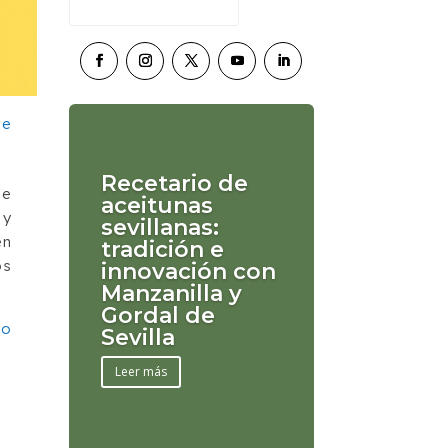
Recetario de
de
aceitunas
 y
sevillanas:
én
tradición e
os
innovación con
Manzanilla y
Gordal de
do
Sevilla
Leer más