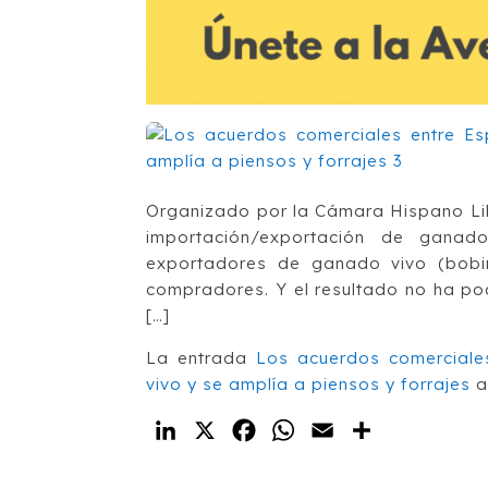
Organizado por la Cámara Hispano Lib
importación/exportación de ganad
exportadores de ganado vivo (bobin
compradores. Y el resultado no ha po
[…]
La entrada
Los acuerdos comerciale
vivo y se amplía a piensos y forrajes
a
LinkedIn
X
Facebook
WhatsApp
Email
Compartir