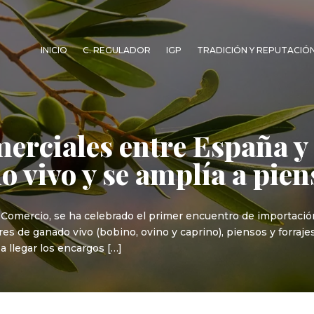
INICIO
C. REGULADOR
IGP
TRADICIÓN Y REPUTACIÓ
erciales entre España y
o vivo y se amplía a pien
 Comercio, se ha celebrado el primer encuentro de importació
es de ganado vivo (bobino, ovino y caprino), piensos y forraje
 llegar los encargos […]