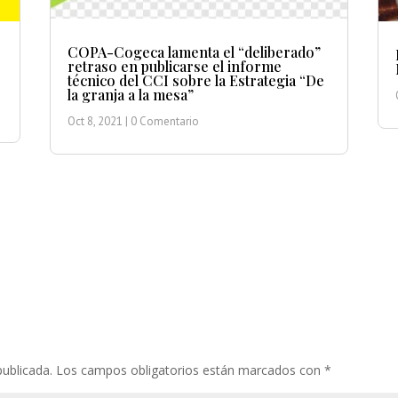
COPA-Cogeca lamenta el “deliberado”
retraso en publicarse el informe
técnico del CCI sobre la Estrategia “De
la granja a la mesa”
Oct 8, 2021
| 0 Comentario
publicada.
Los campos obligatorios están marcados con
*