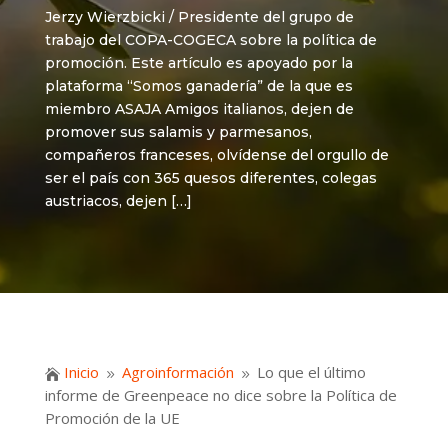
Jerzy Wierzbicki / Presidente del grupo de
trabajo del COPA-COGECA sobre la política de
promoción. Este artículo es apoyado por la
plataforma “Somos ganadería” de la que es
miembro ASAJA Amigos italianos, dejen de
promover sus salamis y parmesanos,
compañeros franceses, olvídense del orgullo de
ser el país con 365 quesos diferentes, colegas
austriacos, dejen […]
Inicio
Agroinformación
Lo que el último

9
9
informe de Greenpeace no dice sobre la Política de
Promoción de la UE