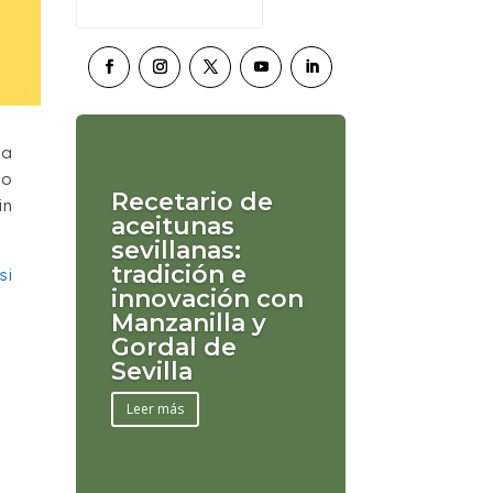
la
bo
Recetario de
in
aceitunas
sevillanas:
tradición e
si
innovación con
Manzanilla y
Gordal de
Sevilla
Leer más