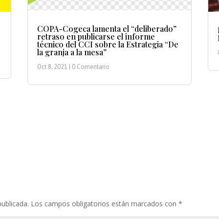
COPA-Cogeca lamenta el “deliberado”
retraso en publicarse el informe
técnico del CCI sobre la Estrategia “De
la granja a la mesa”
Oct 8, 2021
| 0 Comentario
publicada.
Los campos obligatorios están marcados con
*