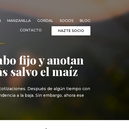
N
MANZANILLA
GORDAL
SOCIOS
BLOG
CONTACTO
HAZTE SOCIO
bo fijo y anotan
s salvo el maíz
s cotizaciones. Después de algún tiempo con
encia a la baja. Sin embargo, ahora ese