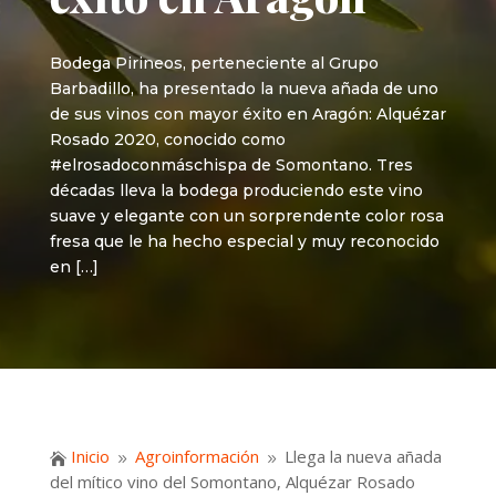
Bodega Pirineos, perteneciente al Grupo
Barbadillo, ha presentado la nueva añada de uno
de sus vinos con mayor éxito en Aragón: Alquézar
Rosado 2020, conocido como
#elrosadoconmáschispa de Somontano. Tres
décadas lleva la bodega produciendo este vino
suave y elegante con un sorprendente color rosa
fresa que le ha hecho especial y muy reconocido
en […]
Inicio
Agroinformación
Llega la nueva añada

9
9
del mítico vino del Somontano, Alquézar Rosado