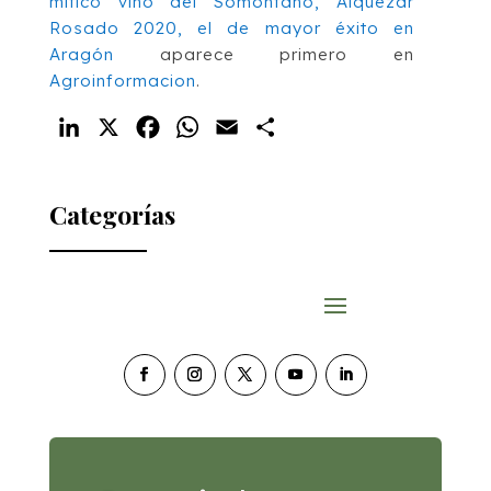
mítico vino del Somontano, Alquézar
Rosado 2020, el de mayor éxito en
Aragón
aparece primero en
Agroinformacion
.
LinkedIn
X
Facebook
WhatsApp
Email
Compartir
Categorías