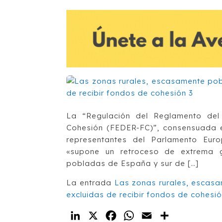
La “Regulación del Reglamento de
Cohesión (FEDER-FC)”, consensuada el
representantes del Parlamento Euro
«supone un retroceso de extrema 
pobladas de España y sur de […]
La entrada
Las zonas rurales, escas
excluidas de recibir fondos de cohesi
LinkedIn
X
Facebook
WhatsApp
Email
Compartir