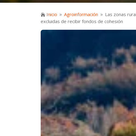
Inicio
Agroinformación
Las zonas rur

9
9
excluidas de recibir fondos de cohesión