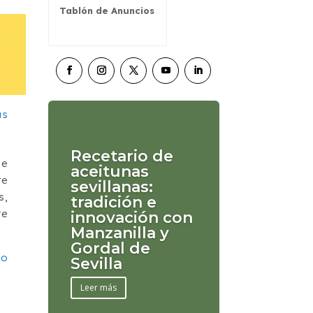
Tablón de Anuncios
Recetario de
de
aceitunas
re
sevillanas:
s,
tradición e
te
innovación con
Manzanilla y
Gordal de
do
Sevilla
Leer más