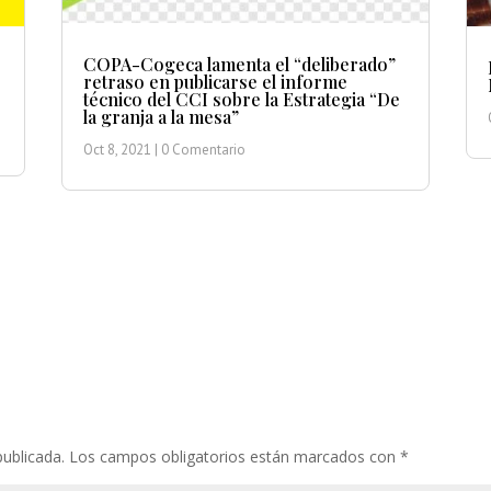
COPA-Cogeca lamenta el “deliberado”
retraso en publicarse el informe
técnico del CCI sobre la Estrategia “De
la granja a la mesa”
Oct 8, 2021
| 0 Comentario
publicada.
Los campos obligatorios están marcados con
*