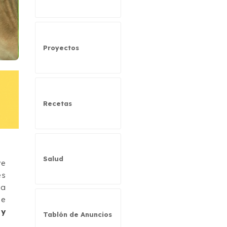
Proyectos
Recetas
Salud
ye
es
ia
de
 y
Tablón de Anuncios