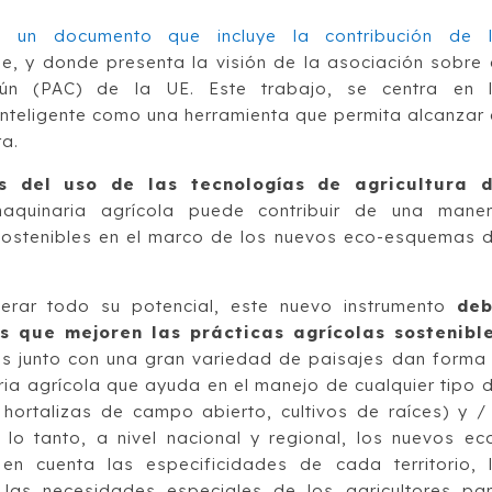
do
un documento que incluye la contribución de 
le, y donde presenta la visión de la asociación sobre 
mún (PAC) de la UE. Este trabajo, se centra en 
a inteligente como una herramienta que permita alcanzar 
ra.
s del uso de las tecnologías de agricultura 
maquinaria agrícola puede contribuir de una mane
 sostenibles en el marco de los nuevos eco-esquemas 
berar todo su potencial, este nuevo instrumento
de
s que mejoren las prácticas agrícolas sostenibl
s junto con una gran variedad de paisajes dan forma
ria agrícola que ayuda en el manejo de cualquier tipo 
, hortalizas de campo abierto, cultivos de raíces) y /
 lo tanto, a nivel nacional y regional, los nuevos ec
 cuenta las especificidades de cada territorio, 
 las necesidades especiales de los agricultores pa