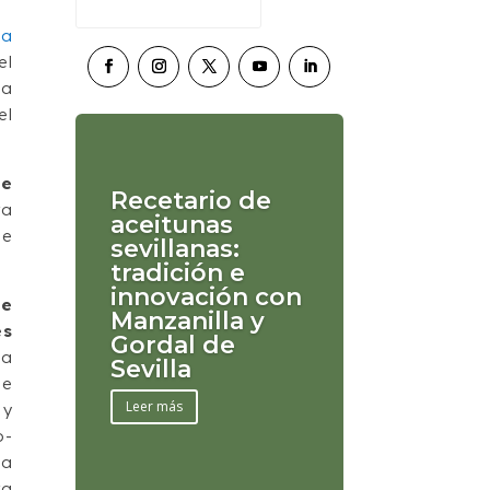
la
el
la
el
de
Recetario de
ra
aceitunas
de
sevillanas:
tradición e
innovación con
be
Manzanilla y
es
Gordal de
 a
Sevilla
de
Leer más
 y
o-
la
ra