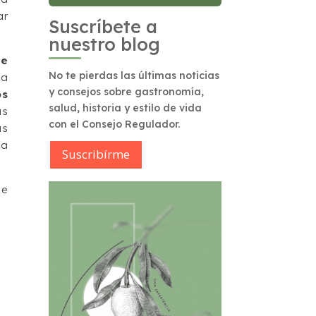
ar
Suscríbete a
nuestro blog
de
No te pierdas las últimas noticias
la
y consejos sobre gastronomía,
os
salud, historia y estilo de vida
as
con el Consejo Regulador.
as
ia
Suscribírme
e