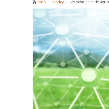
Inicio
Feedzy
Las soluciones de agric

9
9