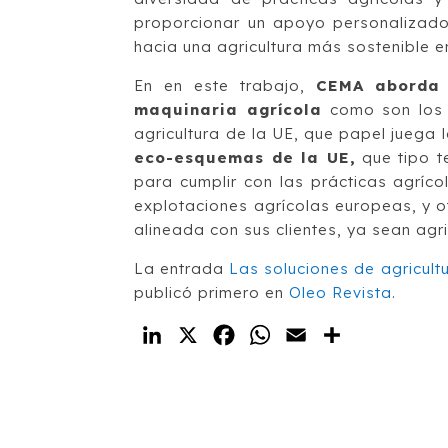
proporcionar un apoyo personalizad
hacia una agricultura más sostenible e
En en este trabajo,
CEMA aborda v
maquinaria agrícola
como son los 
agricultura de la UE, que papel juega 
eco-esquemas de la UE,
que tipo te
para cumplir con las prácticas agríc
explotaciones agrícolas europeas, y ot
alineada con sus clientes, ya sean agri
La entrada
Las soluciones de agricult
publicó primero en
Oleo Revista
.
LinkedIn
X
Facebook
WhatsApp
Email
Compartir