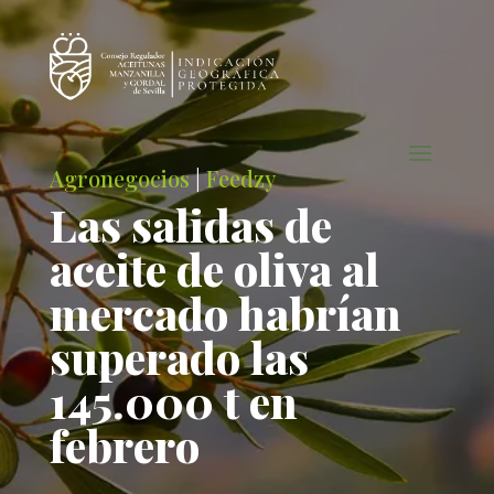
Agronegocios
|
Feedzy
Las salidas de
aceite de oliva al
mercado habrían
superado las
145.000 t en
febrero