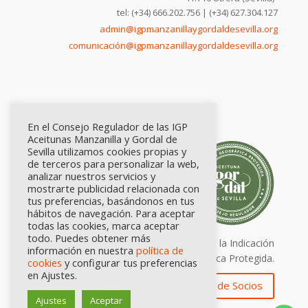
tel: (+34) 666.202.756 | (+34) 627.304.127
admin@igpmanzanillaygordaldesevilla.org
comunicación@igpmanzanillaygordaldesevilla.org
En el Consejo Regulador de las IGP
Aceitunas Manzanilla y Gordal de
Sevilla utilizamos cookies propias y
de terceros para personalizar la web,
analizar nuestros servicios y
mostrarte publicidad relacionada con
tus preferencias, basándonos en tus
hábitos de navegación. Para aceptar
todas las cookies, marca aceptar
todo. Puedes obtener más
Calidad certificada por Origen. Sellos de la Indicación
información en nuestra
política de
Geográfica Protegida.
cookies
y configurar tus preferencias
en Ajustes.
Zona de Socios
Ajustes
Aceptar