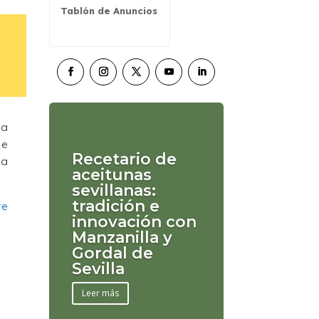
Tablón de Anuncios
la
se
Recetario de
ha
aceitunas
sevillanas:
tradición e
te
innovación con
Manzanilla y
Gordal de
Sevilla
Leer más