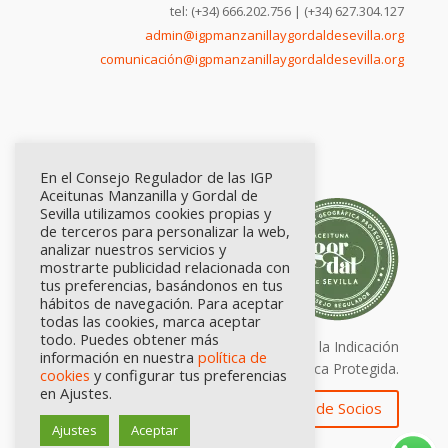
tel: (+34) 666.202.756 | (+34) 627.304.127
admin@igpmanzanillaygordaldesevilla.org
comunicación@igpmanzanillaygordaldesevilla.org
En el Consejo Regulador de las IGP
Aceitunas Manzanilla y Gordal de
Sevilla utilizamos cookies propias y
de terceros para personalizar la web,
analizar nuestros servicios y
mostrarte publicidad relacionada con
tus preferencias, basándonos en tus
hábitos de navegación. Para aceptar
todas las cookies, marca aceptar
todo. Puedes obtener más
Calidad certificada por Origen. Sellos de la Indicación
información en nuestra
política de
Geográfica Protegida.
cookies
y configurar tus preferencias
en Ajustes.
Zona de Socios
Ajustes
Aceptar