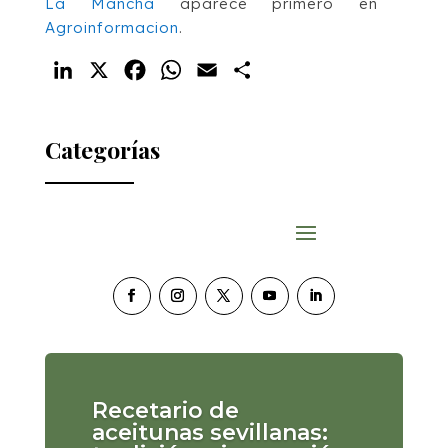
La Mancha
aparece primero en
Agroinformacion
.
LinkedIn
X
Facebook
WhatsApp
Email
Compartir
Categorías
Recetario de
aceitunas sevillanas: