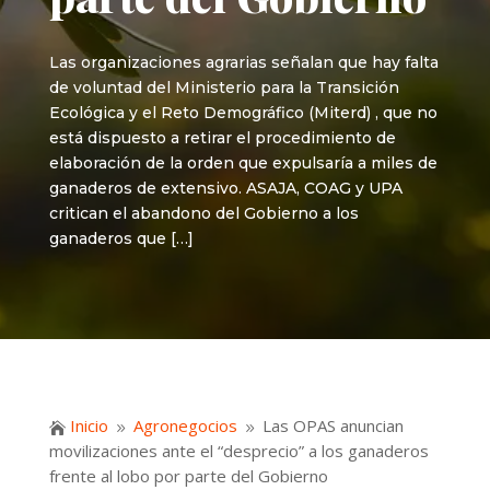
Las organizaciones agrarias señalan que hay falta
de voluntad del Ministerio para la Transición
Ecológica y el Reto Demográfico (Miterd) , que no
está dispuesto a retirar el procedimiento de
elaboración de la orden que expulsaría a miles de
ganaderos de extensivo. ASAJA, COAG y UPA
critican el abandono del Gobierno a los
ganaderos que […]
Inicio
Agronegocios
Las OPAS anuncian

9
9
movilizaciones ante el “desprecio” a los ganaderos
frente al lobo por parte del Gobierno