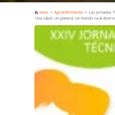
Inicio
Agroinformación
Las Jornadas T

9
9
‘Una salud. Un planeta. Un mundo rural divers