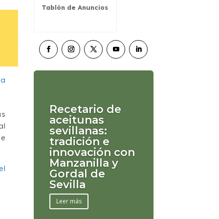
Tablón de Anuncios
Recetario de
as
aceitunas
al
sevillanas:
ue
tradición e
innovación con
Manzanilla y
el
Gordal de
Sevilla
Leer más