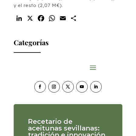
y el resto (2,07 M€).
LinkedIn
X
Facebook
WhatsApp
Email
Compartir
Categorías
Recetario de
aceitunas sevillanas:
tradición e innovación