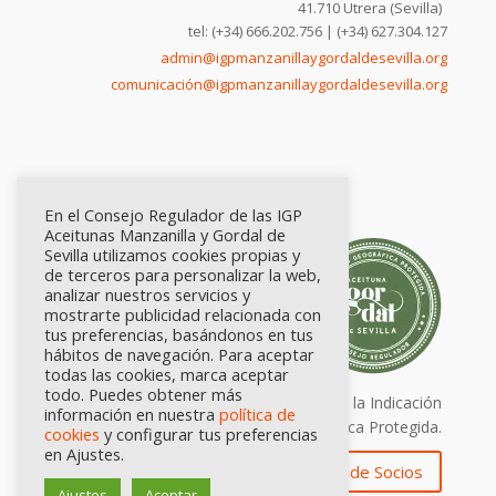
41.710 Utrera (Sevilla)
tel: (+34) 666.202.756 | (+34) 627.304.127
admin@igpmanzanillaygordaldesevilla.org
comunicación@igpmanzanillaygordaldesevilla.org
En el Consejo Regulador de las IGP
Aceitunas Manzanilla y Gordal de
Sevilla utilizamos cookies propias y
de terceros para personalizar la web,
analizar nuestros servicios y
mostrarte publicidad relacionada con
tus preferencias, basándonos en tus
hábitos de navegación. Para aceptar
todas las cookies, marca aceptar
todo. Puedes obtener más
Calidad certificada por Origen. Sellos de la Indicación
información en nuestra
política de
Geográfica Protegida.
cookies
y configurar tus preferencias
en Ajustes.
Zona de Socios
Ajustes
Aceptar