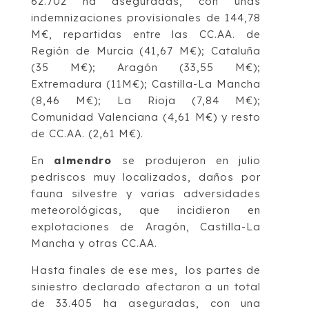
62.702 ha aseguradas, con unas
indemnizaciones provisionales de 144,78
M€, repartidas entre las CC.AA. de
Región de Murcia (41,67 M€); Cataluña
(35 M€); Aragón (33,55 M€);
Extremadura (11M€); Castilla-La Mancha
(8,46 M€); La Rioja (7,84 M€);
Comunidad Valenciana (4,61 M€) y resto
de CC.AA. (2,61 M€).
En
almendro
se produjeron en julio
pedriscos muy localizados, daños por
fauna silvestre y varias adversidades
meteorológicas, que incidieron en
explotaciones de Aragón, Castilla-La
Mancha y otras CC.AA.
Hasta finales de ese mes, los partes de
siniestro declarado afectaron a un total
de 33.405 ha aseguradas, con una