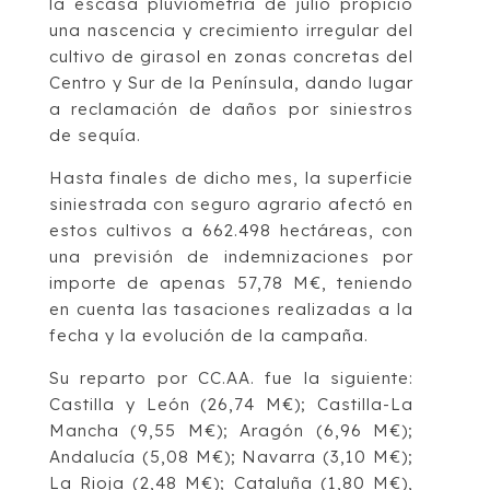
la escasa pluviometría de julio propició
una nascencia y crecimiento irregular del
cultivo de girasol en zonas concretas del
Centro y Sur de la Península, dando lugar
a reclamación de daños por siniestros
de sequía.
Hasta finales de dicho mes, la superficie
siniestrada con seguro agrario afectó en
estos cultivos a 662.498 hectáreas, con
una previsión de indemnizaciones por
importe de apenas 57,78 M€, teniendo
en cuenta las tasaciones realizadas a la
fecha y la evolución de la campaña.
Su reparto por CC.AA. fue la siguiente:
Castilla y León (26,74 M€); Castilla-La
Mancha (9,55 M€); Aragón (6,96 M€);
Andalucía (5,08 M€); Navarra (3,10 M€);
La Rioja (2,48 M€); Cataluña (1,80 M€),