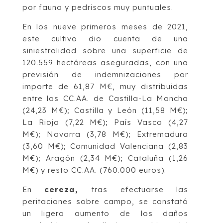
por fauna y pedriscos muy puntuales.
En los nueve primeros meses de 2021,
este cultivo dio cuenta de una
siniestralidad sobre una superficie de
120.559 hectáreas aseguradas, con una
previsión de indemnizaciones por
importe de 61,87 M€, muy distribuidas
entre las CC.AA. de Castilla-La Mancha
(24,23 M€); Castilla y León (11,58 M€);
La Rioja (7,22 M€); País Vasco (4,27
M€); Navarra (3,78 M€); Extremadura
(3,60 M€); Comunidad Valenciana (2,83
M€); Aragón (2,34 M€); Cataluña (1,26
M€) y resto CC.AA. (760.000 euros).
En
cereza,
tras efectuarse las
peritaciones sobre campo, se constató
un ligero aumento de los daños