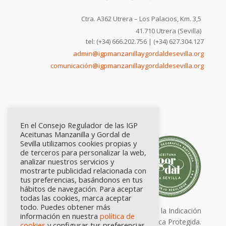
Ctra. A362 Utrera – Los Palacios, Km. 3,5
41.710 Utrera (Sevilla)
tel: (+34) 666.202.756 | (+34) 627.304.127
admin@igpmanzanillaygordaldesevilla.org
comunicación@igpmanzanillaygordaldesevilla.org
En el Consejo Regulador de las IGP
Aceitunas Manzanilla y Gordal de
Sevilla utilizamos cookies propias y
de terceros para personalizar la web,
analizar nuestros servicios y
mostrarte publicidad relacionada con
tus preferencias, basándonos en tus
hábitos de navegación. Para aceptar
todas las cookies, marca aceptar
todo. Puedes obtener más
Calidad certificada por Origen. Sellos de la Indicación
información en nuestra
política de
Geográfica Protegida.
cookies
y configurar tus preferencias