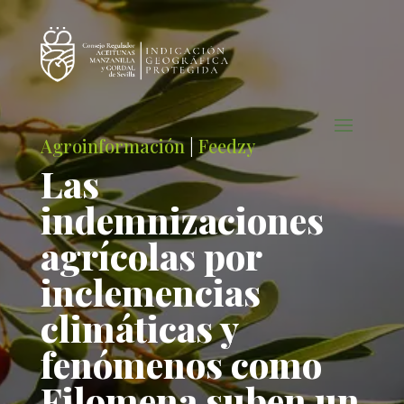
Agroinformación
|
Feedzy
Las
indemnizaciones
agrícolas por
inclemencias
climáticas y
fenómenos como
Filomena suben un