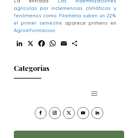
La entrada
Las indemnizaciones
agrícolas por inclemencias climáticas y
fenómenos como Filomena suben un 22%
el primer semestre
aparece primero en
Agroinformacion
.
LinkedIn
X
Facebook
WhatsApp
Email
Compartir
Categorías