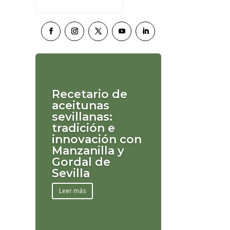
Recetario de
aceitunas
sevillanas:
tradición e
innovación con
Manzanilla y
Gordal de
Sevilla
Leer más