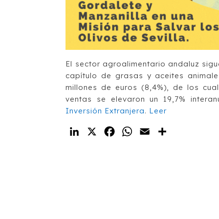
El sector agroalimentario andaluz sigue
capítulo de grasas y aceites animale
millones de euros (8,4%), de los cua
ventas se elevaron un 19,7% intera
Inversión Extranjera
.
Leer
LinkedIn
X
Facebook
WhatsApp
Email
Compartir