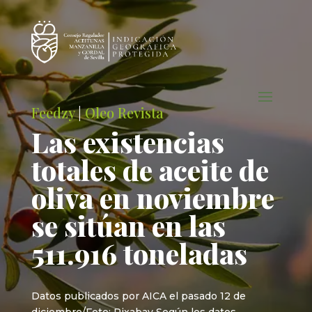
Feedzy
|
Oleo Revista
Las existencias
totales de aceite de
oliva en noviembre
se sitúan en las
511.916 toneladas
Datos publicados por AICA el pasado 12 de