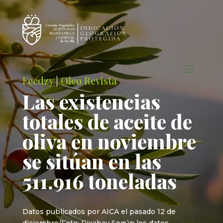
Feedzy
|
Oleo Revista
Las existencias
totales de aceite de
oliva en noviembre
se sitúan en las
511.916 toneladas
Datos publicados por AICA el pasado 12 de