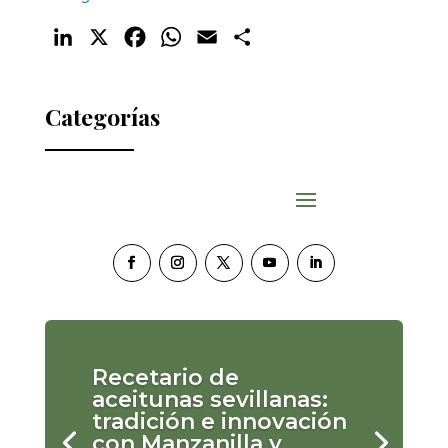
LinkedIn
X
Facebook
WhatsApp
Email
Compartir
Categorías
Recetario de
aceitunas sevillanas:
tradición e innovación
con Manzanilla y