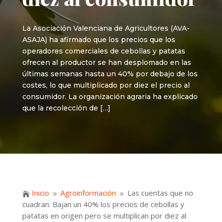
La Asociación Valenciana de Agricultores (AVA-
ASAJA) ha afirmado que los precios que los
operadores comerciales de cebollas y patatas
ofrecen al productor se han desplomado en las
últimas semanas hasta un 40% por debajo de los
costes, lo que multiplicado por diez el precio al
consumidor. La organización agraria ha explicado
que la recolección de […]
Inicio
Agroinformación
Las cuentas que no

9
9
cuadran: Bajan un 40% los precios de cebollas y
patatas en origen pero se multiplican por diez al