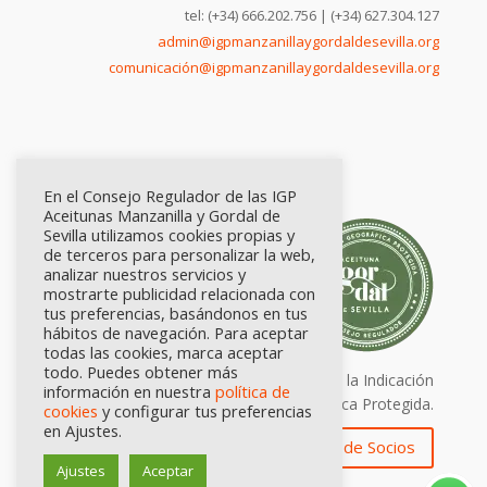
tel: (+34) 666.202.756 | (+34) 627.304.127
admin@igpmanzanillaygordaldesevilla.org
comunicación@igpmanzanillaygordaldesevilla.org
En el Consejo Regulador de las IGP
Aceitunas Manzanilla y Gordal de
Sevilla utilizamos cookies propias y
de terceros para personalizar la web,
analizar nuestros servicios y
mostrarte publicidad relacionada con
tus preferencias, basándonos en tus
hábitos de navegación. Para aceptar
todas las cookies, marca aceptar
todo. Puedes obtener más
Calidad certificada por Origen. Sellos de la Indicación
información en nuestra
política de
Geográfica Protegida.
cookies
y configurar tus preferencias
en Ajustes.
Zona de Socios
Ajustes
Aceptar