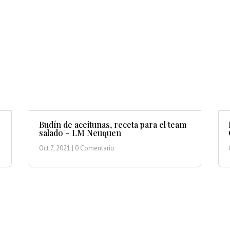
Budín de aceitunas, receta para el team
salado – LM Neuquen
Oct 7, 2021
| 0 Comentario