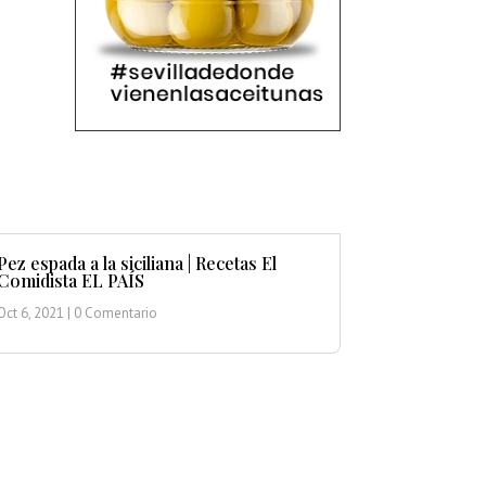
Pez espada a la siciliana | Recetas El
Comidista EL PAÍS
Oct 6, 2021
| 0 Comentario