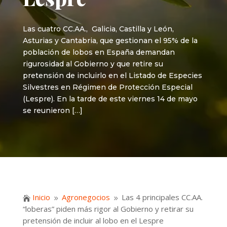
Las cuatro CC.AA., Galicia, Castilla y León,
Asturias y Cantabria, que gestionan el 95% de la
población de lobos en España demandan
rigurosidad al Gobierno y que retire su
pretensión de incluirlo en el Listado de Especies
Silvestres en Régimen de Protección Especial
(Lespre). En la tarde de este viernes 14 de mayo
se reunieron […]
Inicio
Agronegocios
Las 4 principales CC.AA.

9
9
“loberas” piden más rigor al Gobierno y retirar su
pretensión de incluir al lobo en el Lespre